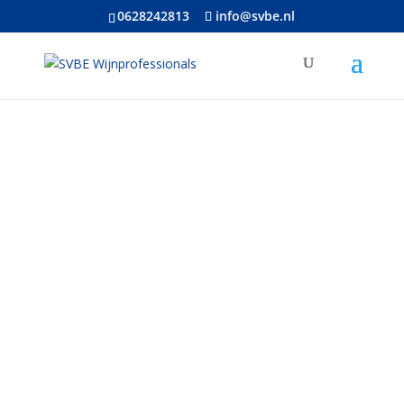
0628242813
info@svbe.nl