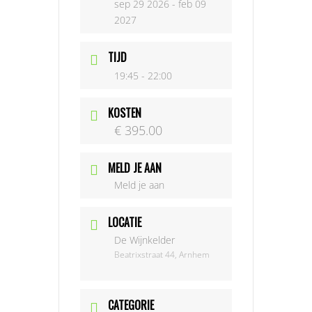
sep 29 2026
- feb 09
2027
TIJD
19:45 - 22:00
KOSTEN
€ 395.00
MELD JE AAN
Meld je aan
LOCATIE
De Wijnkelder
Beatrixstraat 44, Arnhem
CATEGORIE