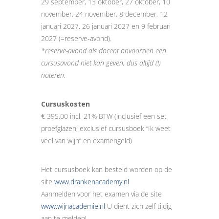
29 september, 13 oktober, 27 oktober, 10
november, 24 november, 8 december, 12
januari 2027, 26 januari 2027 en 9 februari
2027 (=reserve-avond).
*reserve-avond als docent onvoorzien een
cursusavond niet kan geven, dus altijd (!)
noteren.
Cursuskosten
€ 395,00 incl. 21% BTW (inclusief een set
proefglazen, exclusief cursusboek “Ik weet
veel van wijn” en examengeld)
Het cursusboek kan besteld worden op de
site
www.drankenacademy.nl
Aanmelden voor het examen via de site
www.wijnacademie.nl
U dient zich zelf tijdig
aan te melden!